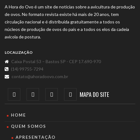
A Hora do Ovo é um site de notícias sobre a avicultura de produção
de ovos. No formato revista existe há mais de 20 anos, tem
circulação nacional e é distribuída gratuitamente a todos os
núcleos de produção de ovos do país e a todos os elos da cadeia
avícola de postura.
LOCALIZAÇÃO
Caixa Postal 53 – Bastos SP - CEP 17.690-970
(14) 99755-7294
contato@ahoradoovo.com.br
MAPA DO SITE
HOME
QUEM SOMOS
APRESENTAÇÃO