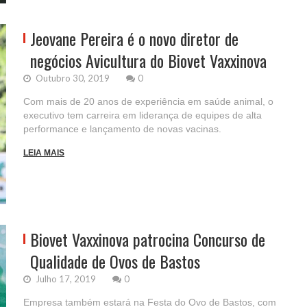
Jeovane Pereira é o novo diretor de
negócios Avicultura do Biovet Vaxxinova
Outubro 30, 2019
0
Com mais de 20 anos de experiência em saúde animal, o
executivo tem carreira em liderança de equipes de alta
performance e lançamento de novas vacinas.
LEIA MAIS
Biovet Vaxxinova patrocina Concurso de
Qualidade de Ovos de Bastos
Julho 17, 2019
0
Empresa também estará na Festa do Ovo de Bastos, com