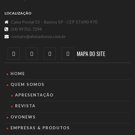
LOCALIZAÇÃO
Caixa Postal 53 – Bastos SP - CEP 17.690-970
(14) 99755-7294
contato@ahoradoovo.com.br
MAPA DO SITE
HOME
QUEM SOMOS
APRESENTAÇÃO
REVISTA
OVONEWS
EMPRESAS & PRODUTOS