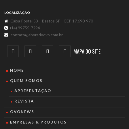
LOCALIZAÇÃO
Caixa Postal 53 – Bastos SP - CEP 17.690-970
(14) 99755-7294
contato@ahoradoovo.com.br
MAPA DO SITE
HOME
QUEM SOMOS
APRESENTAÇÃO
REVISTA
OVONEWS
EMPRESAS & PRODUTOS