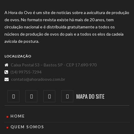
A Hora do Ovo é um site de notícias sobre a avicultura de produção
de ovos. No formato revista existe há mais de 20 anos, tem
circulação nacional e é distribuída gratuitamente a todos os
núcleos de produção de ovos do país e a todos os elos da cadeia
avícola de postura.
LOCALIZAÇÃO
Caixa Postal 53 – Bastos SP - CEP 17.690-970
(14) 99755-7294
contato@ahoradoovo.com.br
MAPA DO SITE
HOME
QUEM SOMOS